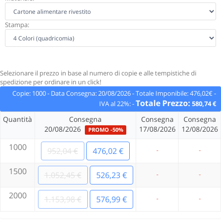
Stampa:
Selezionare il prezzo in base al numero di copie e alle tempistiche di
spedizione per ordinare in un click!
Copie:
1000
-
Data Consegna:
20/08/2026
-
Totale Imponibile:
476,02€
-
Totale Prezzo:
IVA al 22%:
-
580,74 €
Quantità
Consegna
Consegna
Consegna
20/08/2026
17/08/2026
12/08/2026
PROMO -50%
1000
952,04 €
476,02 €
-
-
1500
1.052,45 €
526,23 €
-
-
2000
1.153,98 €
576,99 €
-
-