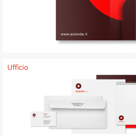
Semplice
Ufficio
Con tasca semicircolare
Con bandelle
Con tasca rettangolare