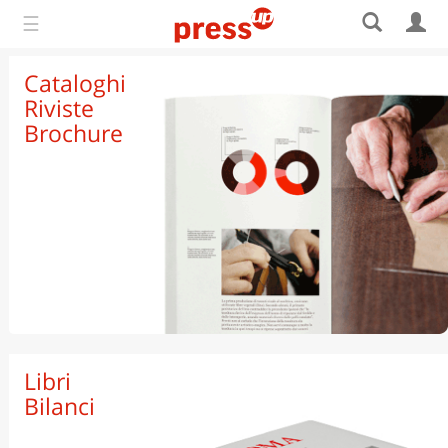
☰
Cataloghi
Riviste
Brochure
Punto Metallico
Libri
Brossura Fresata
Bilanci
Filo Refe
Spirale Metallica