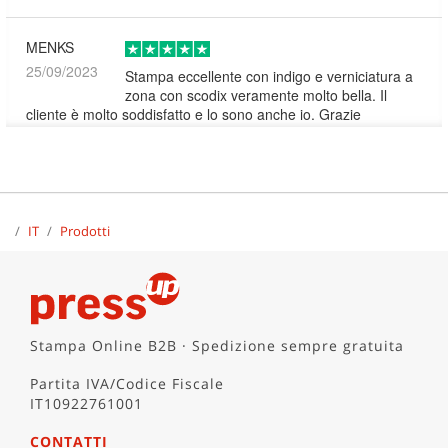
MENKS
25/09/2023
Stampa eccellente con indigo e verniciatura a
zona con scodix veramente molto bella. Il
cliente è molto soddisfatto e lo sono anche io. Grazie
RODOLFO MASSOLI
25/09/2023
buon prodotto , e buona stampa ,niente da
ridire
/
IT
/
Prodotti
Paracchini Federica
25/09/2023
Ottimo prodotto, piccola pecca per la
consegna dei biglietti da visita che erano
Stampa Online B2B · Spedizione sempre gratuita
rilegati con un elastico e così alcuni si sono rovinati, bastava
incellofanarli.
Partita IVA/Codice Fiscale
IT10922761001
angela
CONTATTI