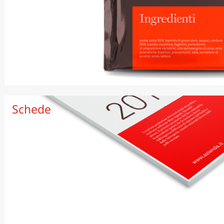
In carta
Schede
In vinile trasparente
In vinile bianco
Vetrofanie