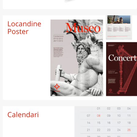
Basic
Locandine
Standard
Poster
Premium
Locandine
Calendari
Manifesti
Poster