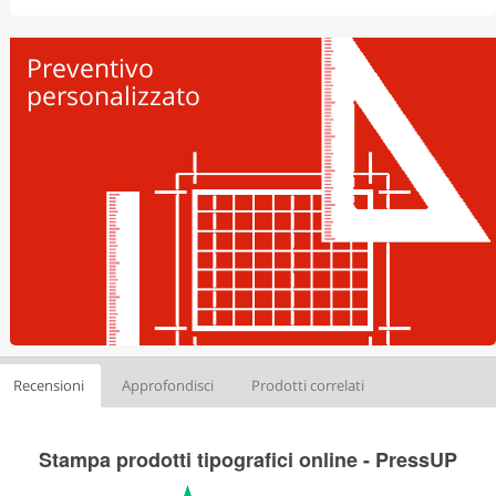
Automontante
Preventivo
Porta Depliant
personalizzato
Specifica le caratteristiche del tuo ordine e riceverai
un preventivo personalizzato.
Recensioni
Approfondisci
Prodotti correlati
Stampa prodotti tipografici online - PressUP