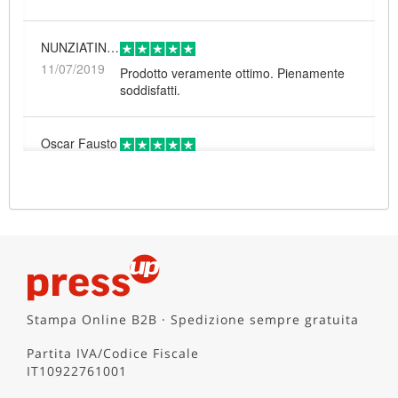
NUNZIATINA CAVALERI
11/07/2019
Prodotto veramente ottimo. Pienamente
soddisfatti.
Oscar Fausto
21/06/2019
Sono rimasto piacevolmente sorpreso
dalla qualità del prodotto: economico ma
di ottima fattura.
CEPEITALIA SRL
31/03/2019
Perfetti e puntuali
Stampa Online B2B · Spedizione sempre gratuita
silvio manetti
Partita IVA/Codice Fiscale
28/03/2019
Buon rapporto qualità prezzo, manca un
IT10922761001
prezzo dedicato alle aziende grafiche che