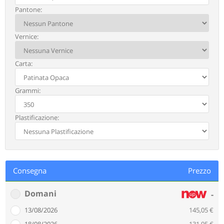
Pantone:
PressUP Now
Vernice:
Per poter proseguire è necessario
verificare se il tuo CAP è raggiunto dal
Carta:
nostro servizio di consegna rapida.
Grammi:
Continua
Plastificazione:
Consegna
Prezzo
Domani
-
13/08/2026
145,05 €
18/08/2026
131,95 €