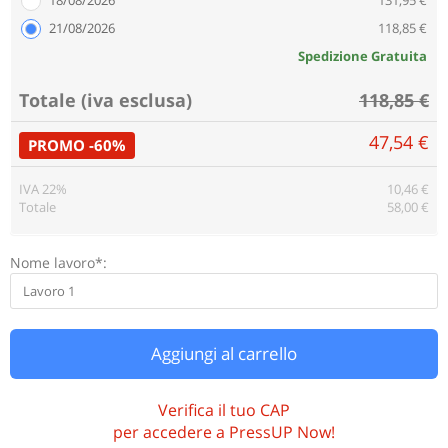
21/08/2026
118,85 €
Spedizione Gratuita
Totale (iva esclusa)
118,85 €
47,54 €
PROMO -60%
IVA 22%
10,46 €
Totale
58,00 €
Nome lavoro*:
Aggiungi al carrello
Verifica il tuo CAP
per accedere a PressUP Now!