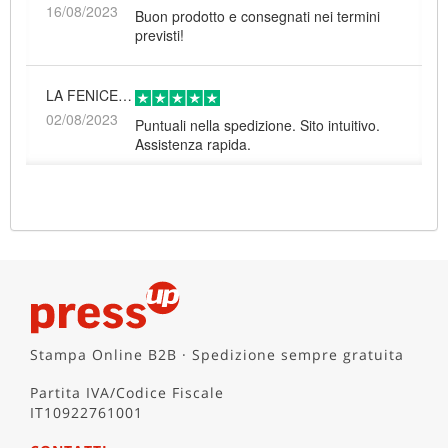
16/08/2023
Buon prodotto e consegnati nei termini
previsti!
LA FENICE SOC.COOP.SOCIALE
02/08/2023
Puntuali nella spedizione. Sito intuitivo.
Assistenza rapida.
Customer
14/07/2023
Tranquillità e sicurezza del LAVORO
FINITO, senza fare numerevoli telefonate.
il Prezzo è sempre vantaggioso per noi "clienti"
COPIA E INCOLLA DI FRANCESCA SBROZZI
22/06/2023
Stampa Online B2B · Spedizione sempre gratuita
Molto disponibili. Prodotto perfetto.
Partita IVA/Codice Fiscale
IT10922761001
Silvano