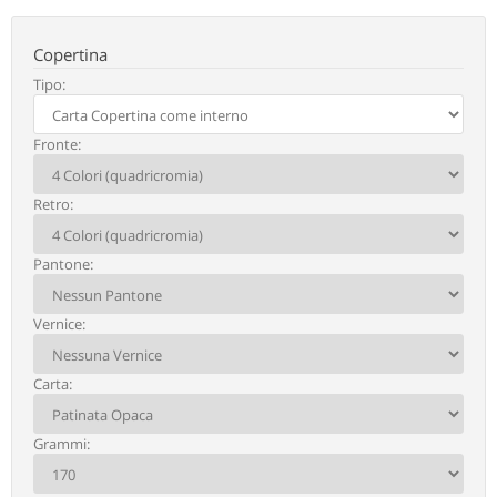
Copertina
Tipo:
Fronte:
Retro:
Pantone:
PressUP Now
Vernice:
Per poter proseguire è necessario
Carta:
verificare se il tuo CAP è raggiunto dal
nostro servizio di consegna rapida.
Grammi: