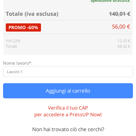
Spedizione Gratuita
Totale (iva esclusa)
140,01 €
56,00 €
PROMO -60%
IVA 22%
12,32 €
Totale
68,32 €
Nome lavoro*:
Aggiungi al carrello
Verifica il tuo CAP
per accedere a PressUP Now!
Non hai trovato ciò che cerchi?