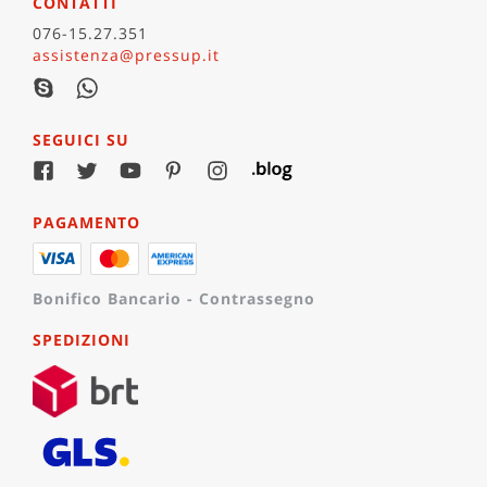
19/06/2023
CONTATTI
!!!!!!!!!!!!!!!!
076-15.27.351
assistenza@pressup.it
Elise De Hoe
26/05/2023
Stampa, taglio e rilegatura ottime!
Rapporto qualità prezzo eccellente!
SEGUICI SU
PAOLO CASINI
18/05/2023
PAGAMENTO
Soddisfatti come al solito.
SERGIO LEONDI
Bonifico Bancario - Contrassegno
25/04/2023
Ottimi risultati, prezzo conveniente. Alla
SPEDIZIONI
prossima!
Ruvi Ruvidj
14/04/2023
Ottima qualità e prezzo ottimo