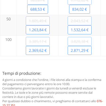
983,61 €
1.112,02 €
688,53 €
834,02 €
50
1.805,49 €
2.043,52 €
1.263,84 €
1.532,64 €
100
3.385,17 €
3.828,38 €
2.369,62 €
2.871,29 €
Tempi di produzione:
4 giorni a condizione che l'ordine, i file idonei alla stampa e la conferma
del pagamento ci pervengano entro le ore 10:00.
Consideriamo giorni lavorativi i giorni da lunedì a venerdì escluse le
festività. Le isole e le zone più remote possono essere servite dal
corriere in due o più giorni lavorativi.
Per qualsiasi dubbio o chiarimento, vi preghiamo di contattarci allo
076-
15.27.351
.