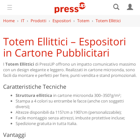
☰
Home
›
IT
›
Prodotti
›
Espositori
›
Totem
›
Totem Ellittici
Totem Ellittici – Espositori
in Cartone Pubblicitari
I
Totem Ellittici
di PressUP offrono un impatto comunicativo massimo
con un design elegante e leggero. Realizzati in cartone microonda, sono
facili da montare e perfetti per fiere, punti vendita e stand promozionali.
Caratteristiche Tecniche
Struttura ellittica
in cartone microonda 300–350?g/m²;
Stampa a 4 colori su entrambe le facce (anche con soggetti
diversi);
Altezze disponibili da 115?cm a 190?cm (personalizzabile);
Facile montaggio senza attrezzi, imbuste protettive incluse;
Spedizione gratuita in tutta Italia.
Vantaggi