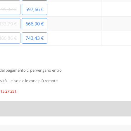
195,32 €
597,66 €
333,79 €
666,90 €
486,86 €
743,43 €
rma del pagamento ci pervengano entro
ività. Le isole e le zone più remote
-15.27.351
.