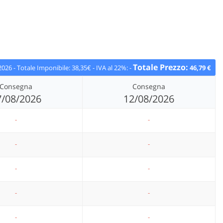
Totale Prezzo:
2026
-
Totale Imponibile:
38,35€
-
IVA al 22%:
-
46,79 €
Consegna
Consegna
7/08/2026
12/08/2026
-
-
-
-
-
-
-
-
-
-