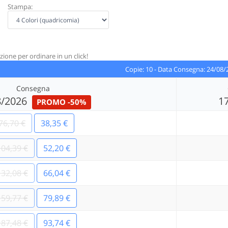
Stampa:
zione per ordinare in un click!
Copie:
10
-
Data Consegna:
24/08/
Consegna
8/2026
1
PROMO -50%
76,70 €
38,35 €
104,39 €
52,20 €
132,08 €
66,04 €
159,77 €
79,89 €
187,48 €
93,74 €