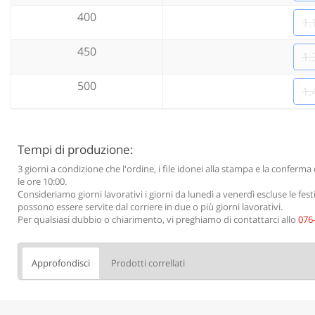
400
1.
450
1.
500
1.
Tempi di produzione:
3 giorni a condizione che l'ordine, i file idonei alla stampa e la confe
le ore 10:00.
Consideriamo giorni lavorativi i giorni da lunedì a venerdì escluse le fest
possono essere servite dal corriere in due o più giorni lavorativi.
Per qualsiasi dubbio o chiarimento, vi preghiamo di contattarci allo
076
Approfondisci
Prodotti correllati